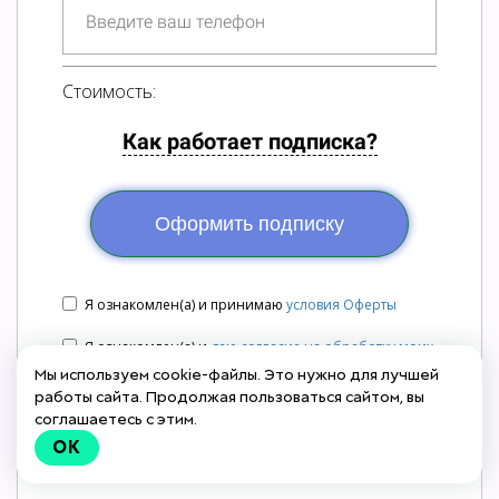
Стоимость:
Как работает подписка?
Оформить подписку
Я ознакомлен(а) и принимаю
условия Оферты
Я ознакомлен(а) и
даю согласие на обработку моих
персональных данных.
Мы используем cookie-файлы. Это нужно для лучшей
работы сайта. Продолжая пользоваться сайтом, вы
Даю
согласие на получение информационных
соглашаетесь с этим.
рассылок
(в любой момент можно отказаться от
OK
рассылок в лк)